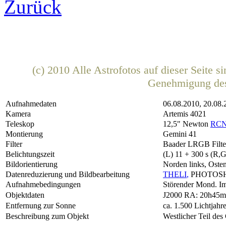
Zurück
(c) 2010 Alle Astrofotos auf dieser Seite 
Genehmigung de
Aufnahmedaten
06.08.2010, 20.08.
Kamera
Artemis 4021
Teleskop
12,5" Newton
RC
Montierung
Gemini 41
Filter
Baader LRGB Filte
Belichtungszeit
(L) 11 + 300 s (R,
Bildorientierung
Norden links, Oste
Datenreduzierung und Bildbearbeitung
THELI
,
PHOTOS
Aufnahmebedingungen
Störender Mond. Im
Objektdaten
J2000 RA: 20h45m
Entfernung zur Sonne
ca. 1.500 Lichtjahr
Beschreibung zum Objekt
Westlicher Teil de