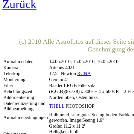
Zurück
(c) 2010 Alle Astrofotos auf dieser Seite 
Genehmigung de
Aufnahmedaten
14.05.2010, 15.05.2010, 16.05.2010
Kamera
Artemis 4021
Teleskop
12,5" Newton
RCNA
Montierung
Gemini 41
Filter
Baader LRGB Filtersatz
Belichtungszeit
(R,G,B)(8x7x8) x 300s + 4 x 600s R 2 H 
Bildorientierung
Norden oben, Osten links
Datenreduzierung und
THELI
,
PHOTOSHOP
Bildbearbeitung
Halbmond, sehr gutes Seeing in den Farbka
Aufnahmebedingungen
geworfen. Image Seeing 1,9"
Größe: 11.2'x 11.2'
Helligkeit: 6.50