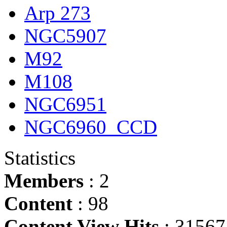
Arp 273
NGC5907
M92
M108
NGC6951
NGC6960_CCD
Statistics
Members
: 2
Content
: 98
Content View Hits
: 31567