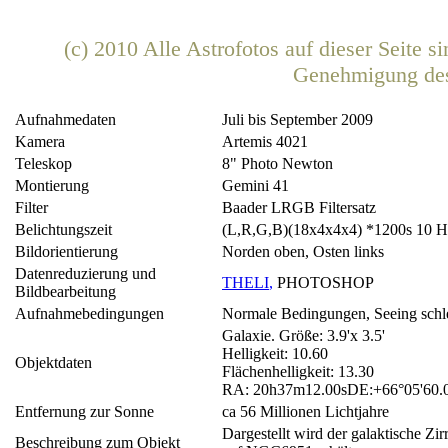
(c) 2010 Alle Astrofotos auf dieser Seite 
Genehmigung de
Aufnahmedaten
Juli bis September 2009
Kamera
Artemis 4021
Teleskop
8" Photo Newton
Montierung
Gemini 41
Filter
Baader LRGB Filtersatz
Belichtungszeit
(L,R,G,B)(18x4x4x4) *1200s 10 H
Bildorientierung
Norden oben, Osten links
Datenreduzierung und
THELI
,
PHOTOSHOP
Bildbearbeitung
Aufnahmebedingungen
Normale Bedingungen, Seeing schl
Galaxie. Größe: 3.9'x 3.5'
Helligkeit: 10.60
Objektdaten
Flächenhelligkeit: 13.30
RA: 20h37m12.00sDE:+66°05'60.
Entfernung zur Sonne
ca 56 Millionen Lichtjahre
Dargestellt wird der galaktische Zi
Beschreibung zum Objekt