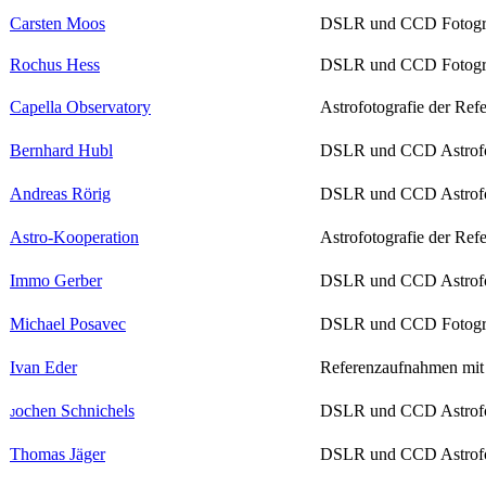
Carsten Moos
DSLR und CCD Fotog
Rochus Hess
DSLR und CCD Fotog
Capella Observatory
Astrofotografie der Refe
Bernhard Hubl
DSLR und CCD Astrofot
Andreas Rörig
DSLR und CCD Astrofot
Astro-Kooperation
Astrofotografie der Refe
Immo Gerber
DSLR und CCD Astrofot
Michael Posavec
DSLR und CCD Fotog
Ivan Eder
Referenzaufnahmen mi
ochen Schnichels
DSLR und CCD Astrofot
J
Thomas Jäger
DSLR und CCD Astrofot