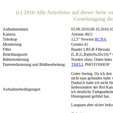
(c) 2010 Alle Astrofotos auf dieser Seite 
Genehmigung de
Aufnahmedaten
05.09.2010,09.10.2010,1
Kamera
Artemis 4021
Teleskop
12,5" Newton
RCNA
Montierung
Gemini 41
Filter
Baader LRGB Filtersatz
Belichtungszeit
(L,R,G,B)(6x9x20x19) * 6
Bildorientierung
Norden oben, Osten links
Datenreduzierung und Bildbearbeitung
THELI
,
PHOTOSHOP
Gutes Seeing. Da ich den
nicht raus gefunden habe
Dadurch hatte ich nicht fü
Insbesondere der Rot Kan
Aufnahmebedingungen
ich deutliche Farbgradien
Hintergrund geführt hat.
Langsam aber sicher beko