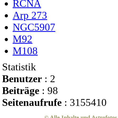
RCNA
Arp 273
NGC5907
M92
M108
Statistik
Benutzer
: 2
Beiträge
: 98
Seitenaufrufe
: 3155410
© Alle Inhalte und Astrofoto